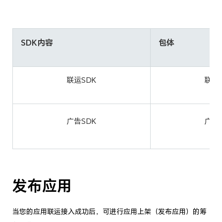
SDK内容
包体
联运SDK
联运
广告SDK
广告
发布应用
当您的应用联运接入成功后，可进行应用上架（发布应用）的筹