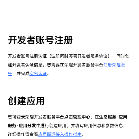
开发者账号注册
开发者账号注册认证（注册同时签署开发者服务协议），同时创
建开发者认证信息。您需要在荣耀开发者服务平台
注册荣耀账
号
，并完成
实名认证
。
创建应用
您可登录荣耀开发者服务平台点击
管理中心
，在
生态服务-应用
服务-应用分发
中进行创建应用，并填写应用信息和参数信息，
详细操作请查看
应用联运接入操作指南
。