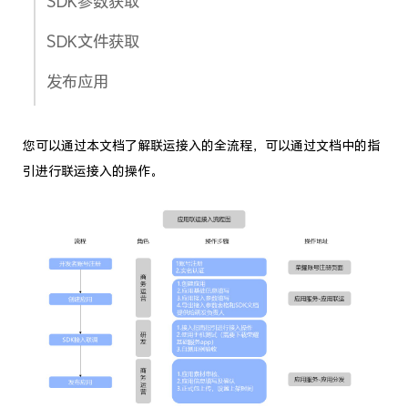
SDK参数获取
SDK文件获取
发布应用
您可以通过本文档了解联运接入的全流程，可以通过文档中的指
引进行联运接入的操作。