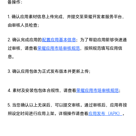
备操作：
1. 确认应用素材信息上传完成，并提交至荣耀开发者服务平台，
由审核人员检查；
2. 确认完成应用的
配置应用基本信息
；为了帮助应用能够快速通
过审核，请查看
荣耀应用市场审核规范
，按照规范填写应用信
息。
3. 确认应用包体为正式发布版本并更新上传；
4. 素材及安装包包体合规性，请查看
荣耀应用市场审核规范
；
5. 当您确认以上无误后，可以提交审核。通过审核后，应用将按
照设定时间进行应用上架。详细操作请查看
应用发布（APK）
。