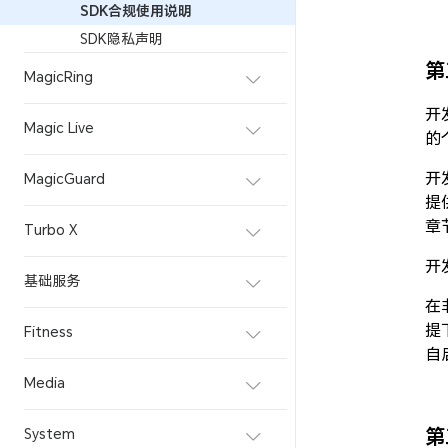
SDK合规使用说明
SDK隐私声明
第
MagicRing
开
Magic Live
的
开
MagicGuard
提
章
Turbo X
开
基础服务
在
提
Fitness
自
Media
System
第