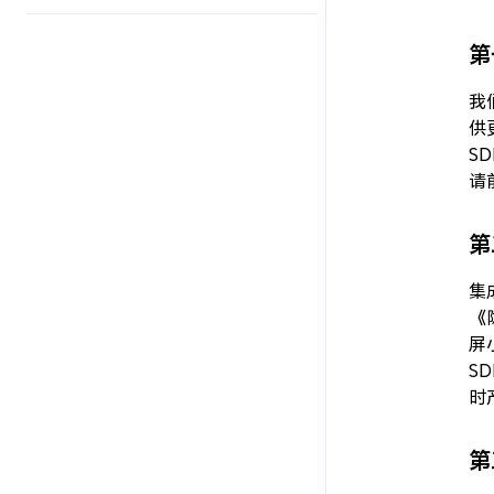
第
我
供
S
请
第
集
《
屏
S
时
第