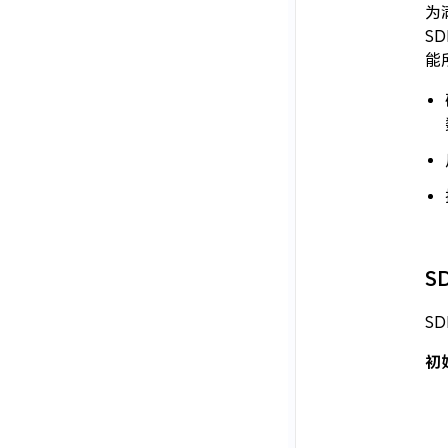
为
S
能
S
S
初