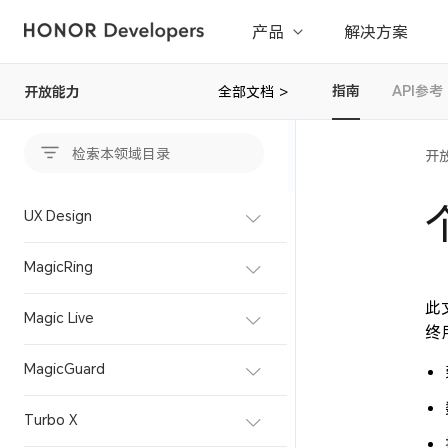
产品
解决方案
指南
API参考
开放能力
全部文档
>
开
UX Design
MagicRing
此
Magic Live
终
MagicGuard
Turbo X