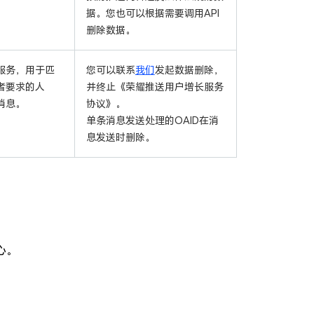
据。您也可以根据需要调用API
删除数据。
服务，用于匹
您可以联系
我们
发起数据删除，
者要求的人
并终止《荣耀推送用户增长服务
消息。
协议》。
单条消息发送处理的OAID在消
息发送时删除。
心。