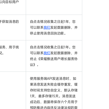
以向目标用户
于获取消息的
自点击情况收集之日起1年，您
可以联系
我们
发起数据删除，并
停止使用消息回执功能。
服务，用于统
自点击情况收集之日起1年。您
况。
可以联系
我们
发起数据删除，并
终止《荣耀推送用户增长服务协
议》。
使用服务端API发送消息时，如
果消息发送失败会缓存重发，缓
存时间支持您自定义，默认存储
1天，最多存储15天。消息发送
成功后，数据将保存六个月用于
预防推送内容违反法律法规的数