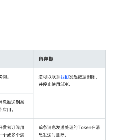
留存期
实例。
您可以联系
我们
发起数据删除，
并停止使用SDK。
消息推送到某
个应用。
开发者订阅用
单条消息发送处理的Token在消
一个或多个满
息发送时删除。