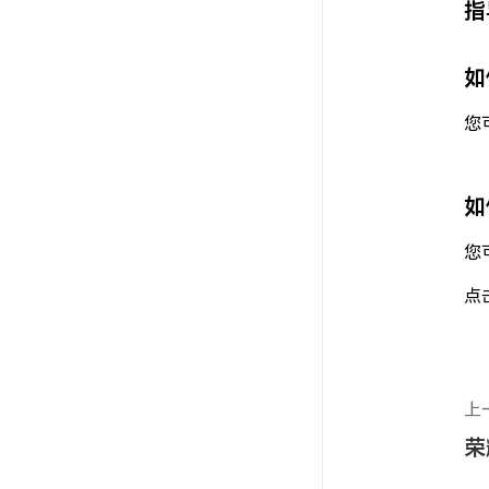
指
如
您
如
您
点
上
荣