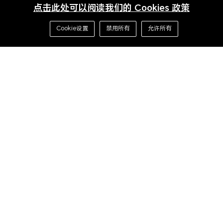
点击此处可以阅读我们的 Cookies 政策
Cookie设置
禁用所有
允许所有
首页
联系我们
开放能力
应用分发
服务分发
内容分发
变现服务
HONOR AI Connect
支持与服务
开发者活动